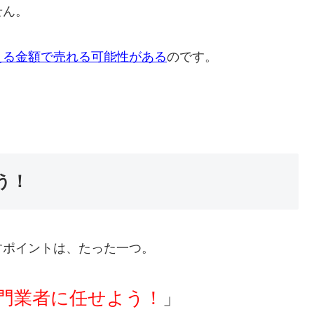
せん。
える金額で売れる可能性がある
のです。
う！
すポイントは、たった一つ。
門業者に任せよう！
」