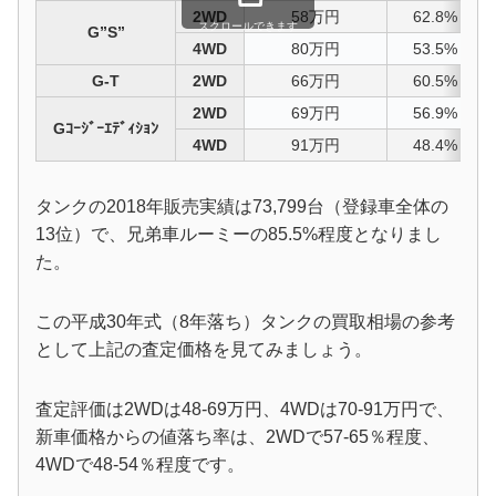
2WD
58万円
62.8%
スクロールできます
G”S”
4WD
80万円
53.5%
G-T
2WD
66万円
60.5%
2WD
69万円
56.9%
Gｺｰｼﾞｰｴﾃﾞｨｼｮﾝ
4WD
91万円
48.4%
タンクの2018年販売実績は73,799台（登録車全体の
13位）で、兄弟車ルーミーの85.5%程度となりまし
た。
この平成30年式（8年落ち）タンクの買取相場の参考
として上記の査定価格を見てみましょう。
査定評価は2WDは48-69万円、4WDは70-91万円で、
新車価格からの値落ち率は、2WDで57-65％程度、
4WDで48-54％程度です。