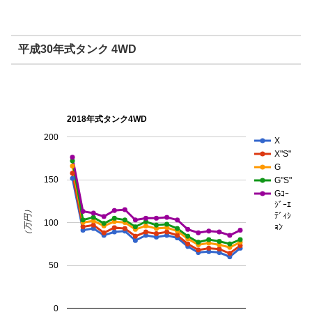
平成30年式タンク 4WD
2018年式タンク4WD
200
X
X"S"
G
150
G"S"
Gｺｰ
ｼﾞｰｴ
（万円）
ﾃﾞｨｼ
100
ｮﾝ
50
0