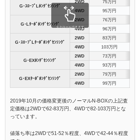
2WD
75万円
5
G･ｽﾛｰﾌﾟLﾎﾝﾀﾞｾﾝｼﾝｸﾞ
4WD
95万円
4
2WD
76万円
5
G･Lﾀｰﾎﾞﾎﾝﾀﾞｾﾝｼﾝｸﾞ
スクロールできます
4WD
96万円
4
2WD
83万円
5
G･ｽﾛｰﾌﾟLﾀｰﾎﾞﾎﾝﾀﾞｾﾝｼﾝｸﾞ
4WD
103万円
4
2WD
73万円
5
G･EXﾎﾝﾀﾞｾﾝｼﾝｸﾞ
4WD
93万円
4
2WD
79万円
5
G･EXﾀｰﾎﾞﾎﾝﾀﾞｾﾝｼﾝｸﾞ
4WD
99万円
4
2019年10月の価格変更後のノーマルN-BOXの上記査
定価格は2WDで62-83万円、4WDで82-103万円とな
っています。
値落ち率は2WDで51-52％程度、4WDで42-44％程度