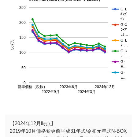
250
G･L
ﾎﾝﾀﾞ
ｾﾝ…
200
G･ｽ
ﾛｰﾌﾟ
Lﾎ…
150
（万円）
G･L
ﾀｰ…
G･ｽ
100
ﾛｰ…
G･
E…
50
G･
E…
0
新車価格（税抜）
2023年6月
2024年12月
2022年9月
2024年3月
【2024年12月時点】
2019年10月価格変更前平成31年式/令和元年式N-BOX