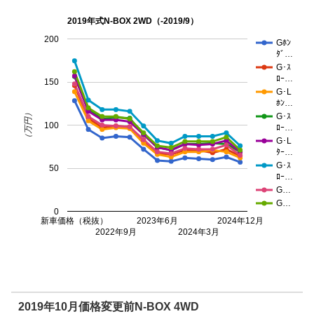
2019年式N-BOX 2WD（-2019/9）
200
Gﾎﾝ
ﾀﾞ…
G･ｽ
ﾛｰ…
150
G･L
ﾎﾝ…
（万円）
G･ｽ
100
ﾛｰ…
G･L
ﾀｰ…
G･ｽ
50
ﾛｰ…
G…
G…
0
新車価格（税抜）
2023年6月
2024年12月
2022年9月
2024年3月
2019年10月価格変更前N-BOX 4WD