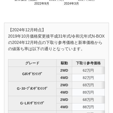
2022年9月
2024年3月
【2024年12月時点】
2019年10月価格変更後平成31年式/令和元年式N-BOX
の2024年12月時点の下取り参考価格と新車価格から
の値落ち率は以下の通りとなっています。
グレード
駆動
下取り参考価格
値
2WD
62万円
5
Gﾎﾝﾀﾞｾﾝｼﾝｸﾞ
4WD
82万円
4
2WD
69万円
5
G･ｽﾛｰﾌﾟﾎﾝﾀﾞｾﾝｼﾝｸﾞ
4WD
89万円
4
2WD
68万円
5
G･Lﾎﾝﾀﾞｾﾝｼﾝｸﾞ
4WD
88万円
4