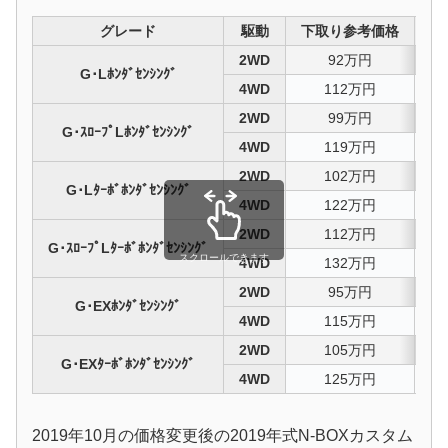
グレード
駆動
下取り参考価格
値
2WD
92万円
4
G･Lﾎﾝﾀﾞｾﾝｼﾝｸﾞ
4WD
112万円
3
2WD
99万円
4
G･ｽﾛｰﾌﾟLﾎﾝﾀﾞｾﾝｼﾝｸﾞ
4WD
119万円
3
2WD
102万円
4
G･Lﾀｰﾎﾞﾎﾝﾀﾞｾﾝｼﾝｸﾞ
4WD
122万円
3
2WD
112万円
4
G･ｽﾛｰﾌﾟLﾀｰﾎﾞﾎﾝﾀﾞｾﾝｼﾝｸﾞ
スクロールできます
4WD
132万円
3
2WD
95万円
4
G･EXﾎﾝﾀﾞｾﾝｼﾝｸﾞ
4WD
115万円
3
2WD
105万円
4
G･EXﾀｰﾎﾞﾎﾝﾀﾞｾﾝｼﾝｸﾞ
4WD
125万円
3
2019年10月の価格変更後の2019年式N-BOXカスタム