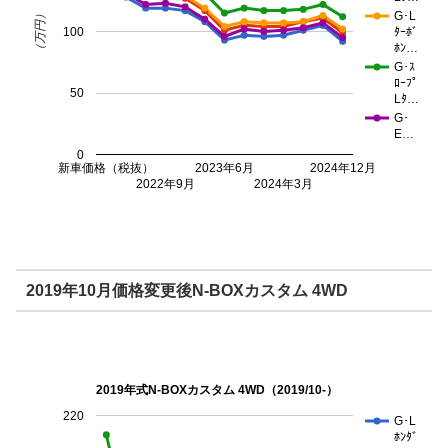
（万円）
G･L
100
ﾀｰﾎﾞ
ﾎﾝ…
G･ｽ
ﾛｰﾌﾟ
50
Lﾀ…
G･
E…
0
新車価格（税抜）
2023年6月
2024年12月
2022年9月
2024年3月
2019年10月価格変更後N-BOXカスタム 4WD
2019年式N-BOXカスタム 4WD（2019/10-）
220
G･L
ﾎﾝﾀﾞ