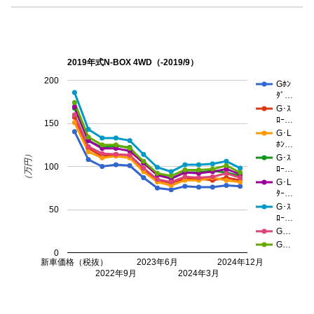
2019年式N-BOX 4WD（-2019/9）
200
Gﾎﾝ
ﾀﾞ…
G･ｽ
ﾛｰ…
150
G･L
ﾎﾝ…
（万円）
G･ｽ
100
ﾛｰ…
G･L
ﾀｰ…
G･ｽ
50
ﾛｰ…
G…
G…
0
新車価格（税抜）
2023年6月
2024年12月
2022年9月
2024年3月