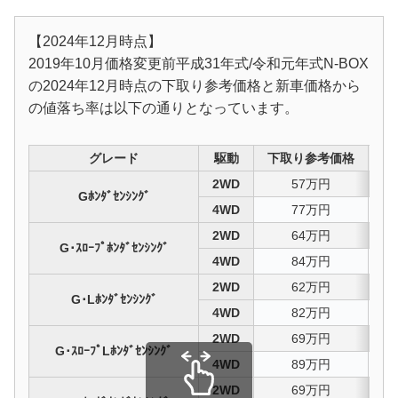
【2024年12月時点】
2019年10月価格変更前平成31年式/令和元年式N-BOX
の2024年12月時点の下取り参考価格と新車価格から
の値落ち率は以下の通りとなっています。
グレード
駆動
下取り参考価格
値
2WD
57万円
5
Gﾎﾝﾀﾞｾﾝｼﾝｸﾞ
4WD
77万円
4
2WD
64万円
5
G･ｽﾛｰﾌﾟﾎﾝﾀﾞｾﾝｼﾝｸﾞ
4WD
84万円
4
2WD
62万円
5
G･Lﾎﾝﾀﾞｾﾝｼﾝｸﾞ
4WD
82万円
4
2WD
69万円
5
G･ｽﾛｰﾌﾟLﾎﾝﾀﾞｾﾝｼﾝｸﾞ
4WD
89万円
4
2WD
69万円
5