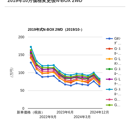
2019年10月価格変更後N-BOX 2WD
2019年式N-BOX 2WD（2019/10-）
200
Gﾎﾝ
ﾀﾞ…
G･ｽ
ﾛｰ…
150
G･L
ﾎﾝ…
（万円）
G･ｽ
100
ﾛｰ…
G･L
ﾀｰ…
G･ｽ
50
ﾛｰ…
G…
G…
0
新車価格（税抜）
2023年6月
2024年12月
2022年9月
2024年3月