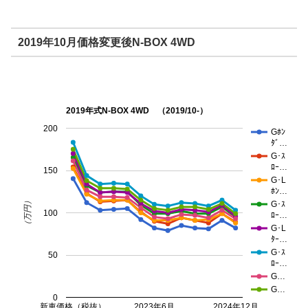
2019年10月価格変更後N-BOX 4WD
2019年式N-BOX 4WD （2019/10-）
200
Gﾎﾝ
ﾀﾞ…
G･ｽ
ﾛｰ…
150
G･L
ﾎﾝ…
（万円）
G･ｽ
100
ﾛｰ…
G･L
ﾀｰ…
G･ｽ
50
ﾛｰ…
G…
G…
0
新車価格（税抜）
2023年6月
2024年12月