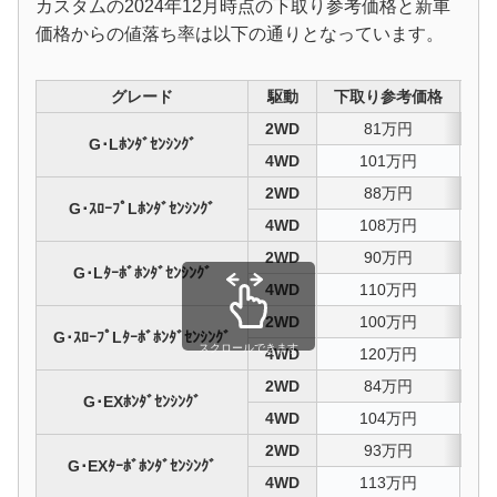
カスタムの2024年12月時点の下取り参考価格と新車
価格からの値落ち率は以下の通りとなっています。
グレード
駆動
下取り参考価格
値
2WD
81万円
4
G･Lﾎﾝﾀﾞｾﾝｼﾝｸﾞ
4WD
101万円
4
2WD
88万円
4
G･ｽﾛｰﾌﾟLﾎﾝﾀﾞｾﾝｼﾝｸﾞ
4WD
108万円
4
2WD
90万円
4
G･Lﾀｰﾎﾞﾎﾝﾀﾞｾﾝｼﾝｸﾞ
4WD
110万円
4
2WD
100万円
4
G･ｽﾛｰﾌﾟLﾀｰﾎﾞﾎﾝﾀﾞｾﾝｼﾝｸﾞ
スクロールできます
4WD
120万円
4
2WD
84万円
4
G･EXﾎﾝﾀﾞｾﾝｼﾝｸﾞ
4WD
104万円
4
2WD
93万円
4
G･EXﾀｰﾎﾞﾎﾝﾀﾞｾﾝｼﾝｸﾞ
4WD
113万円
4