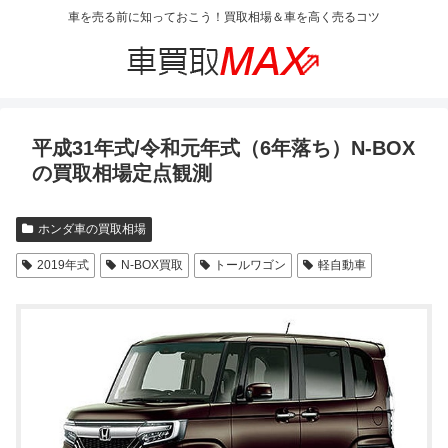
車を売る前に知っておこう！買取相場＆車を高く売るコツ
平成31年式/令和元年式（6年落ち）N-BOX
の買取相場定点観測
ホンダ車の買取相場
2019年式
N-BOX買取
トールワゴン
軽自動車