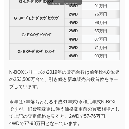
G･Lﾀｰﾎﾞﾎﾝﾀﾞｾﾝｼﾝｸﾞ
スクロールできます
4WD
91万円
4
2WD
76万円
5
G･ｽﾛｰﾌﾟLﾀｰﾎﾞﾎﾝﾀﾞｾﾝｼﾝｸﾞ
4WD
98万円
4
2WD
65万円
5
G･EXﾎﾝﾀﾞｾﾝｼﾝｸﾞ
4WD
87万円
4
2WD
71万円
5
G･EXﾀｰﾎﾞﾎﾝﾀﾞｾﾝｼﾝｸﾞ
4WD
93万円
4
N-BOXシリーズの2019年の販売台数は前年比4.8％増
の253,500万台で、引き続き新車販売台数首位をキー
プしています。
今年は7年落ちとなる平成31年式/令和元年式N-BOX
ですが、消費税変更に伴う価格変更前の買取相場とし
て上記の査定価格を見ると、2WDで57-76万円、
4WDで77-98万円となっています。