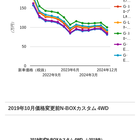
ｾﾝ…
G･ｽ
150
ﾛｰﾌﾟ
Lﾎ…
（万円）
G･L
100
ﾀｰ…
G･ｽ
ﾛｰ…
G･
50
E…
G･
E…
0
新車価格（税抜）
2023年6月
2024年12月
2022年9月
2024年3月
2019年10月価格変更前N-BOXカスタム 4WD
2019年式N-BOXカスタム 4WD （-2019/9）