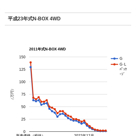
平成23年式N-BOX 4WD
2011年式N-BOX 4WD
150
G
G･L
ﾊﾟｯｹ
125
ｰｼﾞ
100
（万円）
75
50
25
0
新車価格（税抜）
2022年12月