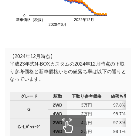
0
新車価格（税抜）
2022年12月
2020年6月
【2024年12月時点】
平成23年式N-BOXカスタムの2024年12月時点の下取
り参考価格と新車価格からの値落ち率は以下の通りと
なっています。
グレード
駆動
下取り参考価格
値落ち率
2WD
3万円
97.8%
G
4WD
2万円
98.7%
2WD
4万円
97.3%
G･Lﾊﾟｯｹｰｼﾞ
4WD
3万円
98.1%