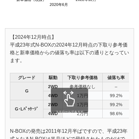
2020年6月
【2024年12月時点】
平成23年式N-BOXの2024年12月時点の下取り参考価
格と新車価格からの値落ち率は以下の通りとなってい
ます。
グレード
駆動
下取り参考価格
値落ち率
2WD
参考価格なし
–
G
4WD
1万円
99.2%
2WD
1万円
99.2%
G･Lﾊﾟｯｹｰｼﾞ
スクロールできます
4WD
2万円
98.6%
N-BOXの発売は2011年12月半ばですので、平成23年
式となるN-BOXは半月ほどで登録されたものだけで