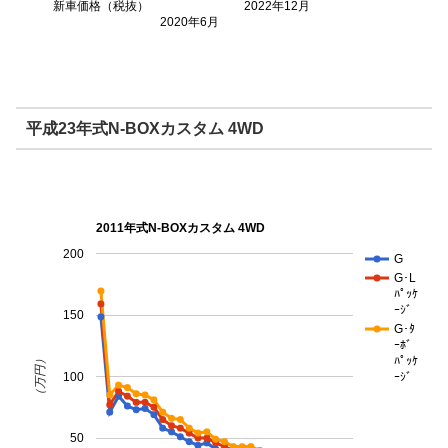
新車価格（税抜）
2022年12月
2020年6月
平成23年式N-BOXカスタム 4WD
2011年式N-BOXカスタム 4WD
200
G
G･L
ﾊﾟｯｹ
ｰｼﾞ
150
G･ﾀ
ｰﾎﾞ
（万円）
ﾊﾟｯｹ
100
ｰｼﾞ
50