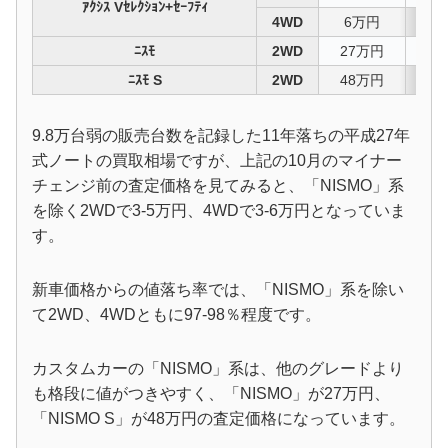
ｱｸｼｽ Vｾﾚｸｼｮﾝ+ｾｰﾌﾃｨ
4WD
6万円
96
ﾆｽﾓ
2WD
27万円
85
ﾆｽﾓ S
2WD
48万円
76
9.8万台弱の販売台数を記録した11年落ちの平成27年
式ノートの買取相場ですが、上記の10月のマイナー
チェンジ前の査定価格を見てみると、「NISMO」系
を除く2WDで3-5万円、4WDで3-6万円となっていま
す。
新車価格からの値落ち率では、「NISMO」系を除い
て2WD、4WDともに97-98％程度です。
カスタムカーの「NISMO」系は、他のグレードより
も格段に値がつきやすく、「NISMO」が27万円、
「NISMO S」が48万円の査定価格になっています。