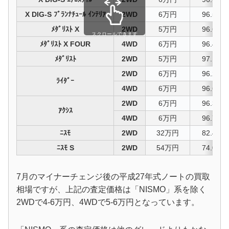
X DIG-S ﾌﾞﾗﾝﾅﾁｭｰﾙ ｲﾝﾃﾘｱ
2WD
6万円
96.5%
ﾒﾀﾞﾘｽﾄ X
2WD
5万円
96.6%
スクロールできます
ﾒﾀﾞﾘｽﾄ X FOUR
4WD
6万円
96.4%
ﾒﾀﾞﾘｽﾄ
2WD
5万円
97.1%
2WD
6万円
96.2%
ﾗｲﾀﾞｰ
4WD
6万円
96.6%
2WD
6万円
96.3%
ｱｸｼｽ
4WD
6万円
96.7%
ﾆｽﾓ
2WD
32万円
82.4%
ﾆｽﾓ S
2WD
54万円
74.0%
7月のマイナーチェンジ後の平成27年式ノートの買取
相場ですが、上記の査定価格は「NISMO」系を除く
2WDで4-6万円、4WDで5-6万円となっています。