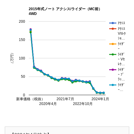
2015年式ノート アクシス/ライダー（MC前）
4WD
200
ｱｸｼｽ
ｱｸｼｽ
Vｾﾚｸ
ｼｮ…
150
ﾗｲﾀﾞ
ｰ
（万円）
ﾗｲﾀﾞ
100
ｰ Vｾ
ﾚｸ…
ﾗｲﾀﾞ
ｰ ﾌﾞ
50
ﾗｯ…
ﾗｲﾀﾞ
ｰ…
0
新車価格（税抜）
2021年7月
2024年1月
2020年4月
2022年10月