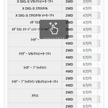
X DIG-S Vｾﾚｸｼｮﾝ+ｾｰﾌﾃｨ
2WD
3万円
98
X DIG-S ｴｱﾛｽﾀｲﾙ
2WD
4万円
97
X DIG-S ｴｱﾛｽﾀｲﾙ V+ｾｰﾌﾃｨ
2WD
4万円
97
ﾒﾀﾞﾘｽﾄ
2WD
4万円
97
ﾒﾀﾞﾘｽﾄ ｴﾏｰｼﾞｪﾝｼｰﾌﾞﾚｰｷﾊﾟｯｹｰｼﾞ
2WD
4万円
97
2WD
5万円
96
スクロールできます
ﾗｲﾀﾞｰ
4WD
5万円
97
2WD
5万円
96
ﾗｲﾀﾞｰ Vｾﾚｸｼｮﾝ+ｾｰﾌﾃｨ
4WD
5万円
97
2WD
5万円
96
ﾗｲﾀﾞｰ ﾌﾞﾗｯｸﾗｲﾝ
4WD
6万円
96
2WD
5万円
96
ﾗｲﾀﾞｰ ﾌﾞﾗｯｸﾗｲﾝ Vｾﾚｸｼｮﾝ+ｾｰﾌﾃｨ
4WD
6万円
96
2WD
5万円
96
ｱｸｼｽ
4WD
6万円
96
2WD
5万円
96