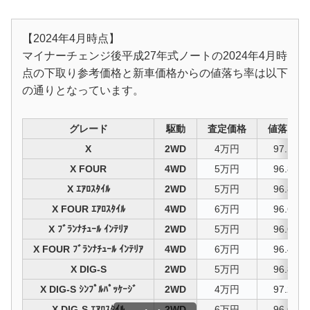
【2024年4月時点】
マイナーチェンジ後平成27年式ノートの2024年4月時
点の下取り参考価格と新車価格からの値落ち率は以下
の通りとなっています。
グレード
駆動
査定価格
値落ち率
X
2WD
4万円
97.1%
X FOUR
4WD
5万円
96.8%
X ｴｱﾛｽﾀｲﾙ
2WD
5万円
96.8%
X FOUR ｴｱﾛｽﾀｲﾙ
4WD
6万円
96.6%
X ﾌﾞﾗﾝﾅﾁｭｰﾙ ｲﾝﾃﾘｱ
2WD
5万円
96.6%
X FOUR ﾌﾞﾗﾝﾅﾁｭｰﾙ ｲﾝﾃﾘｱ
4WD
6万円
96.4%
X DIG-S
2WD
5万円
96.8%
X DIG-S ｼﾝﾌﾟﾙﾊﾟｯｹｰｼﾞ
2WD
4万円
97.2%
X DIG-S ｴｱﾛｽﾀｲﾙ
2WD
6万円
96.6%