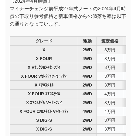
【2024年4月時点】
マイナーチェンジ前平成27年式ノートの2024年4月時
点の下取り参考価格と新車価格からの値落ち率は以下
の通りとなっています。
グレード
駆動
査定価格
値
X
2WD
3万円
97
X FOUR
4WD
3万円
98
X Vｾﾚｸｼｮﾝ+ｾｰﾌﾃｨ
2WD
3万円
97
X FOUR Vｾﾚｸｼｮﾝ+ｾｰﾌﾃｨ
4WD
3万円
98
X ｴｱﾛｽﾀｲﾙ
2WD
3万円
97
X FOUR ｴｱﾛｽﾀｲﾙ
4WD
4万円
97
X ｴｱﾛｽﾀｲﾙ V+ｾｰﾌﾃｨ
2WD
3万円
97
X FOUR ｴｱﾛｽﾀｲﾙ V+ｾｰﾌﾃｨ
4WD
4万円
97
S DIG-S
2WD
3万円
97
X DIG-S
2WD
3万円
98