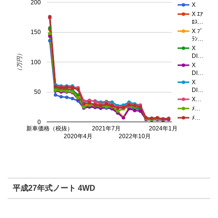
200
X
X ｴｱ
ﾛｽ…
X ﾌﾞ
150
ﾗﾝ…
X
（万円）
DI…
100
X
DI…
X
DI…
50
X…
ﾒ…
ﾒ…
0
新車価格（税抜）
2021年7月
2024年1月
2020年4月
2022年10月
平成27年式ノート 4WD