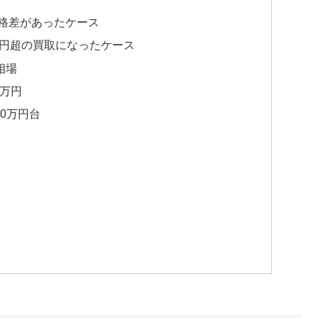
価格差があったケース
万円超の買取になったケース
相場
4万円
60万円台
ミ