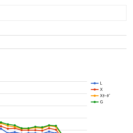
L
X
Xﾀｰﾎﾞ
G