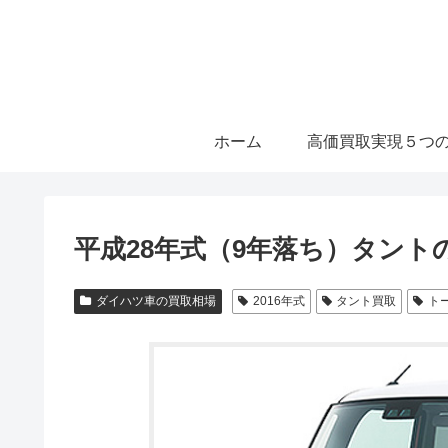
ホーム
高価買取実現５つ
平成28年式（9年落ち）タント
ダイハツ車の買取相場
2016年式
タント買取
ト